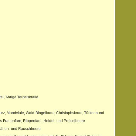
l, Ährige Teufelskralle
urz, Mondviole, Wald-Bingelkraut, Christophskraut, Türkenbund
rgs-Frauenfarn, Rippenfarn, Heidel- und Preiselbeere
 Krähen- und Rauschbeere