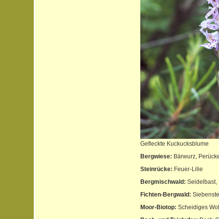
Gefleckte Kuckucksblume
Bergwiese:
Bärwurz, Perücken
Steinrücke:
Feuer-Lilie
Bergmischwald:
Seidelbast,
Fichten-Bergwald:
Siebenster
Moor-Biotop:
Scheidiges Woll