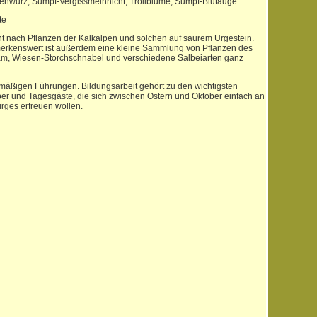
kenwurz, Sumpf-Vergissmeinnicht, Trollblume, Sumpf-Blutauge
te
nt nach Pflanzen der Kalkalpen und solchen auf saurem Urgestein.
merkenswert ist außerdem eine kleine Sammlung von Pflanzen des
tam, Wiesen-Storchschnabel und verschiedene Salbeiarten ganz
lmäßigen Führungen. Bildungsarbeit gehört zu den wichtigsten
ber und Tagesgäste, die sich zwischen Ostern und Oktober einfach an
irges erfreuen wollen.