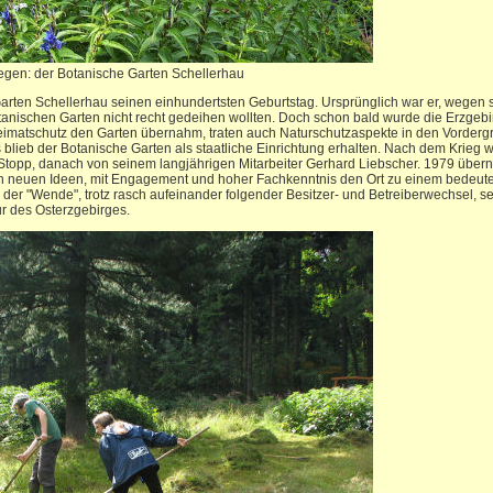
legen: der Botanische Garten Schellerhau
Garten Schellerhau seinen einhundertsten Geburtstag. Ursprünglich war er, wegen 
tanischen Garten nicht recht gedeihen wollten. Doch schon bald wurde die Erzgebir
matschutz den Garten übernahm, traten auch Naturschutzaspekte in den Vordergru
blieb der Botanische Garten als staatliche Einrichtung erhalten. Nach dem Krieg
z Stopp, danach von seinem langjährigen Mitarbeiter Gerhard Liebscher. 1979 über
en neuen Ideen, mit Engagement und hoher Fachkenntnis den Ort zu einem bedeute
er "Wende", trotz rasch aufeinander folgender Besitzer- und Betreiberwechsel, sei
ur des Osterzgebirges.