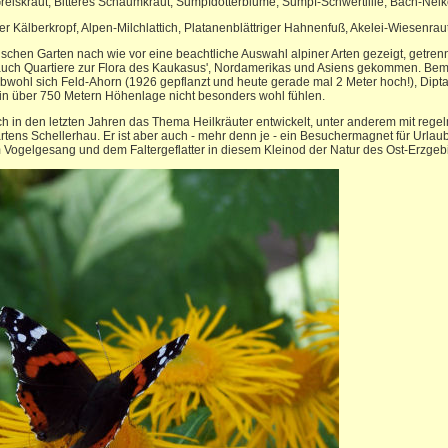
eiskraut, Bitteres Schaumkraut, Sumpfdotterblume, Sumpf-Schwertlilie, Bach-Nel
 Kälberkropf, Alpen-Milchlattich, Platanenblättriger Hahnenfuß, Akelei-Wiesenrau
schen Garten nach wie vor eine beachtliche Auswahl alpiner Arten gezeigt, getren
t auch Quartiere zur Flora des Kaukasus', Nordamerikas und Asiens gekommen. Be
bwohl sich Feld-Ahorn (1926 gepflanzt und heute gerade mal 2 Meter hoch!), Dip
in über 750 Metern Höhenlage nicht besonders wohl fühlen.
h in den letzten Jahren das Thema Heilkräuter entwickelt, unter anderem mit rege
tens Schellerhau. Er ist aber auch - mehr denn je - ein Besuchermagnet für Urlau
m Vogelgesang und dem Faltergeflatter in diesem Kleinod der Natur des Ost-Erzgeb