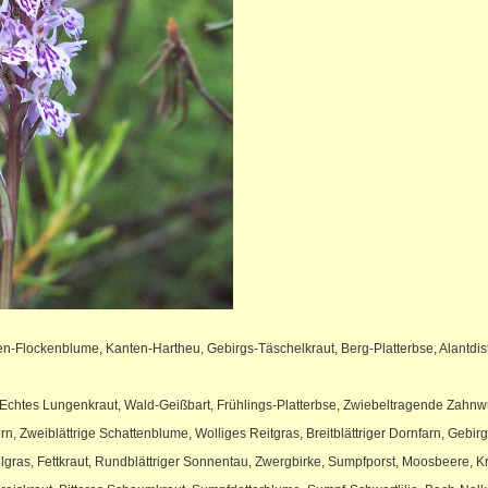
-Flockenblume, Kanten-Hartheu, Gebirgs-Täschelkraut, Berg-Platterbse, Alantdiste
 Echtes Lungenkraut, Wald-Geißbart, Frühlings-Platterbse, Zwiebeltragende Zahnw
n, Zweiblättrige Schattenblume, Wolliges Reitgras, Breitblättriger Dornfarn, Gebi
gras, Fettkraut, Rundblättriger Sonnentau, Zwergbirke, Sumpfporst, Moosbeere,