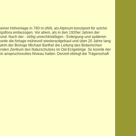
seiner Höhenlage in 760 m üNN, als Alpinum konzipiert für solche
gsflora einbezogen. Vor allem, als in den 1920er Jahren der
nd. Nach der - völlig unrechtmäßigen - Enteigung und späteren
 wurde die Anlage mühevoll wiederaufgebaut und über 20 Jahre lang
nahm der Biologe Michael Barthel die Leitung des Botanischen
nden Zentrum des Naturschutzes im Ost-Erzgebirge. So konnte der
n anspruchsvolles Niveau halten. Derzeit obliegt die Trägerschaft