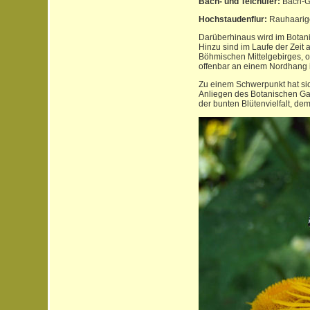
Bach- und Teichufer:
Bach-Gr
Hochstaudenflur:
Rauhaariger
Darüberhinaus wird im Botani
Hinzu sind im Laufe der Zei
Böhmischen Mittelgebirges, o
offenbar an einem Nordhang 
Zu einem Schwerpunkt hat sic
Anliegen des Botanischen Gar
der bunten Blütenvielfalt, de