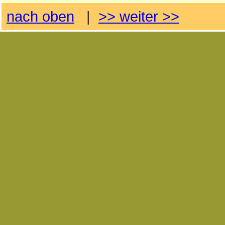
nach oben
|
>> weiter >>