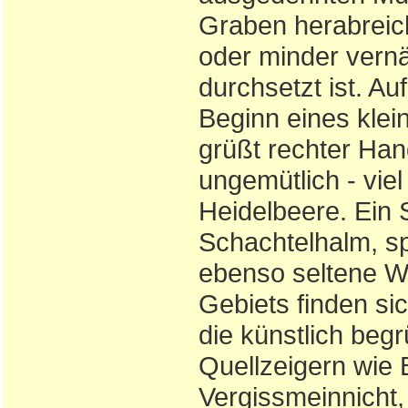
Graben herabreich
oder minder vern
durchsetzt ist. A
Beginn eines kle
grüßt rechter Han
ungemütlich - vi
Heidelbeere. Ein 
Schachtelhalm, s
ebenso seltene Wa
Gebiets finden si
die künstlich beg
Quellzeigern wie
Vergissmeinnicht,