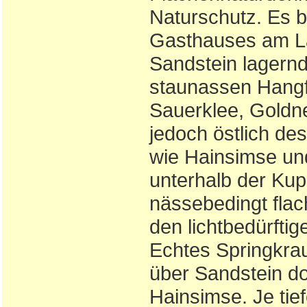
Naturschutz. Es b
Gasthauses am La
Sandstein lagern
staunassen Hangfü
Sauerklee, Goldne
jedoch östlich d
wie Hainsimse und
unterhalb der Kup
nässebedingt flac
den lichtbedürfti
Echtes Springkrau
über Sandstein d
Hainsimse. Je tief