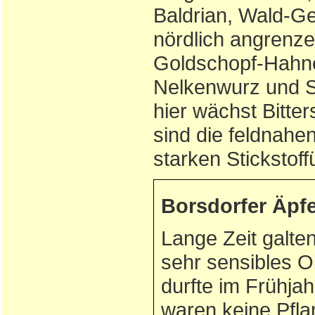
Baldrian, Wald-G
nördlich angrenz
Goldschopf-Hahne
Nelkenwurz und Se
hier wächst Bitte
sind die feldnahe
starken Stickstof
Borsdorfer Äpfe
Lange Zeit galten
sehr sensibles 
durfte im Frühja
waren keine Pfla