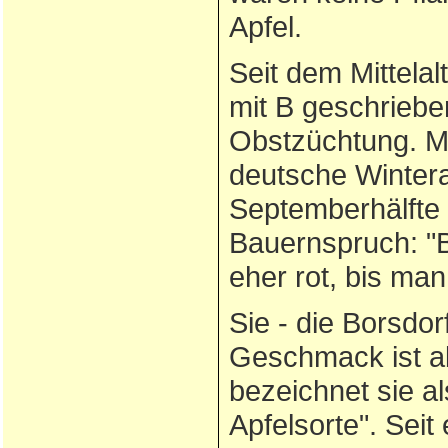
Apfel.
Seit dem Mittela
mit B geschrieb
Obstzüchtung. Mit
deutsche Wintera
Septemberhälfte 
Bauernspruch: "B
eher rot, bis man 
Sie - die Borsdor
Geschmack ist a
bezeichnet sie a
Apfelsorte". Sei